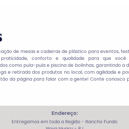
s
ção de mesas e cadeiras de plástico para eventos, festa
r praticidade, conforto e qualidade para que vo
 como pula-pula e piscina de bolinhas, garantindo a di
ga e retirada dos produtos no local, com agilidade e p
otão da página para falar com a gente!
Conte conosco p
Endereço:
Entregamos em toda a Região - Rancho Fundo
Nova Iguaçu - RJ