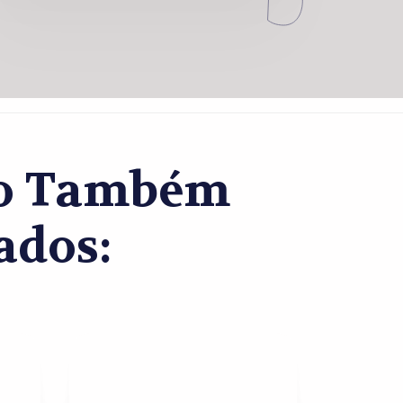
co Também
ados: