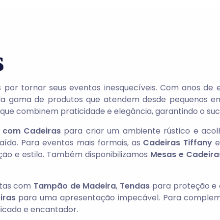
s
 por tornar seus eventos inesquecíveis. Com anos de
la gama de produtos que atendem desde pequenos enc
s que combinem praticidade e elegância, garantindo o su
 com Cadeiras
para criar um ambiente rústico e acol
ído. Para eventos mais formais, as
Cadeiras Tiffany
e
ação e estilo. Também disponibilizamos
Mesas e Cadeiras
etas com
Tampão de Madeira
,
Tendas
para proteção e 
iras
para uma apresentação impecável. Para comple
elicado e encantador.