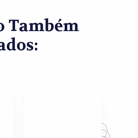
co Também
ados: