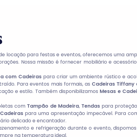
s
de locação para festas e eventos, oferecemos uma am
rações. Nossa missão é fornecer mobiliário e acessóri
ra com Cadeiras
para criar um ambiente rústico e aco
raído. Para eventos mais formais, as
Cadeiras Tiffany
icação e estilo. Também disponibilizamos
Mesas e Cadei
pletas com
Tampão de Madeira
,
Tendas
para proteção
Cadeiras
para uma apresentação impecável. Para co
nário delicado e encantador.
azenamento e refrigeração durante o evento, dispomo
empre na temperatura ideal.