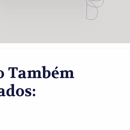
co Também
ados: