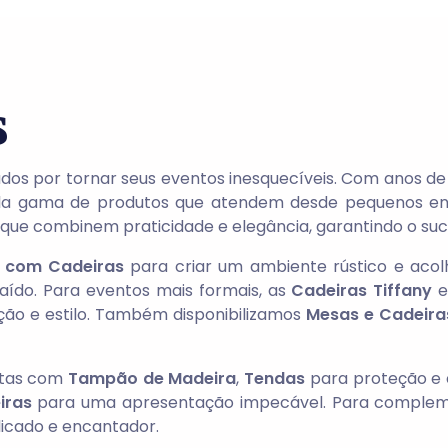
s
ados por tornar seus eventos inesquecíveis. Com anos d
la gama de produtos que atendem desde pequenos enc
s que combinem praticidade e elegância, garantindo o su
 com Cadeiras
para criar um ambiente rústico e acol
ído. Para eventos mais formais, as
Cadeiras Tiffany
e
ação e estilo. Também disponibilizamos
Mesas e Cadeiras
etas com
Tampão de Madeira
,
Tendas
para proteção e 
iras
para uma apresentação impecável. Para comple
elicado e encantador.