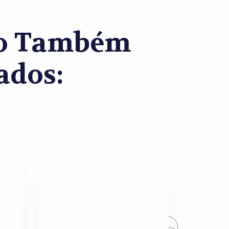
co Também
ados: