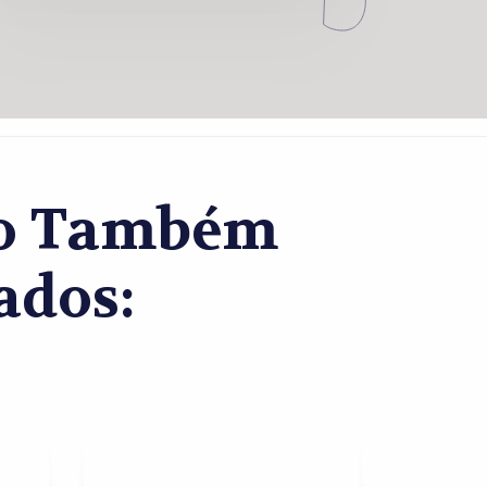
co Também
ados: