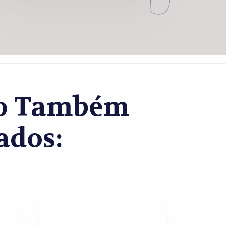
co Também
ados: