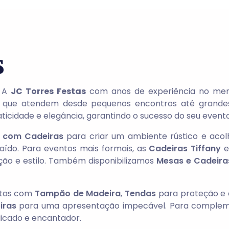
s
. A
JC Torres Festas
com anos de experiência no merc
que atendem desde pequenos encontros até grandes 
ticidade e elegância, garantindo o sucesso do seu evento
 com Cadeiras
para criar um ambiente rústico e acol
ído. Para eventos mais formais, as
Cadeiras Tiffany
e
ação e estilo. Também disponibilizamos
Mesas e Cadeiras
etas com
Tampão de Madeira
,
Tendas
para proteção e 
iras
para uma apresentação impecável. Para comple
elicado e encantador.