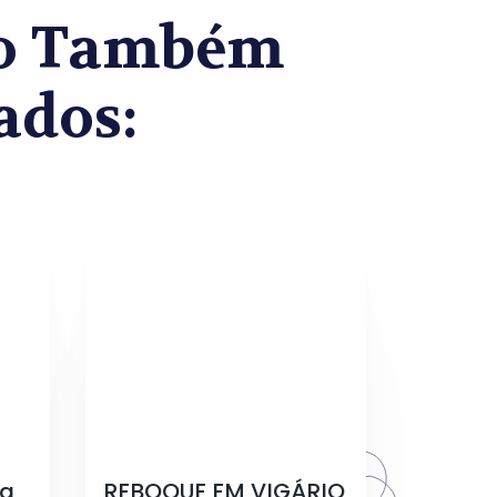
co Também
ados:
ua
REBOQUE EM VIGÁRIO